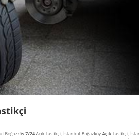
stikçi
ul Boğazköy
7/24
Açık Lastikçi, İstanbul Boğazköy
Açık
Lastikçi, İst