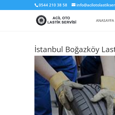
0544 210 38 58
info@acilotolastikse
ANASAYFA
İstanbul Boğazköy Last