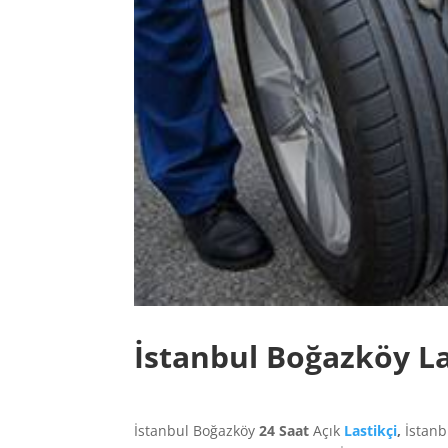
İstanbul Boğazköy La
İstanbul Boğazköy
24 Saat
Açık
Lastikçi
,
İstanb