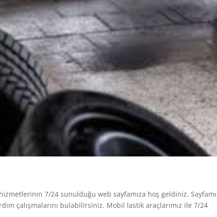
çi hizmetlerinin 7/24 sunulduğu web sayfamıza hoş geldiniz. Sayfam
ardım çalışmalarını bulabilirsiniz. Mobil lastik araçlarımız ile 7/24