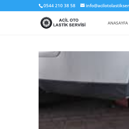
0544 210 38 58
info@acilotolastikse
ANASAYFA