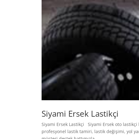
Siyami Ersek Lastikçi
Siyami Ersek Lastikçi Siyami Ersek oto lastik
profesyonel lastik tamiri, lastik değişimi, yol y
müşteri destek hattımızla...