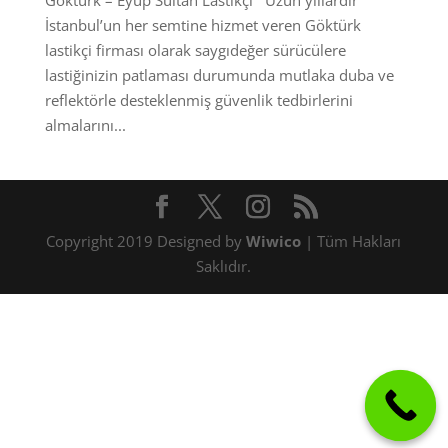
Göktürk – Eyüp Sultan Lastikçi Uzun yıllardır
İstanbul’un her semtine hizmet veren Göktürk
lastikçi firması olarak saygıdeğer sürücülere
lastiğinizin patlaması durumunda mutlaka duba ve
reflektörle desteklenmiş güvenlik tedbirlerini
almalarını...
Copyright 2019 Designed by
Wiwico
| Tüm Hakları
Saklıdır.